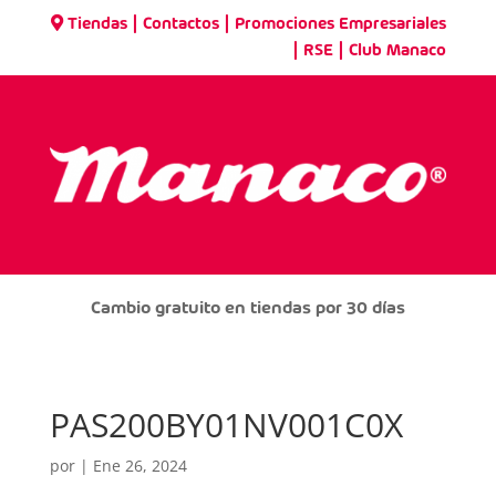
|
|
Tiendas
Contactos
Promociones Empresariales
|
|
RSE
Club Manaco
Cambio gratuito en tiendas por 30 días
PAS200BY01NV001C0X
por
|
Ene 26, 2024