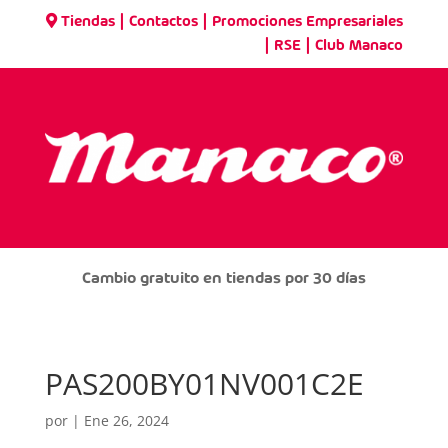
|
|
Tiendas
Contactos
Promociones Empresariales
|
|
RSE
Club Manaco
Cambio gratuito en tiendas por 30 días
PAS200BY01NV001C2E
por
|
Ene 26, 2024