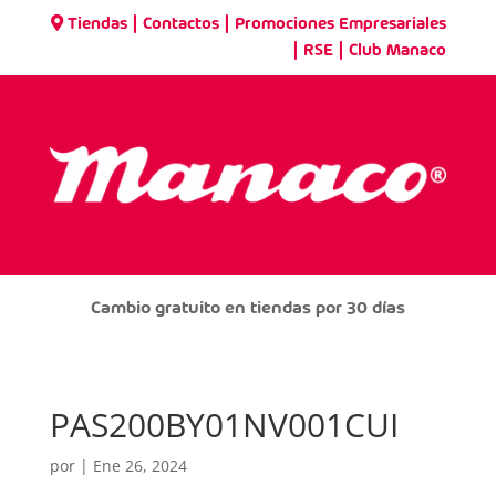
|
|
Tiendas
Contactos
Promociones Empresariales
|
|
RSE
Club Manaco
Cambio gratuito en tiendas por 30 días
PAS200BY01NV001CUI
por
|
Ene 26, 2024