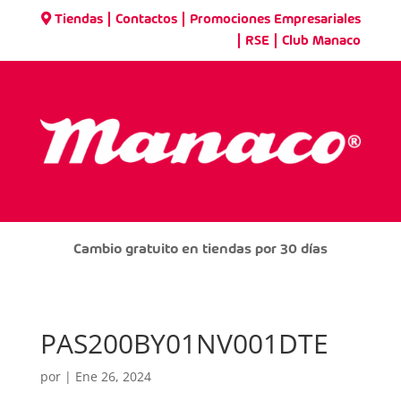
|
|
Tiendas
Contactos
Promociones Empresariales
|
|
RSE
Club Manaco
Cambio gratuito en tiendas por 30 días
PAS200BY01NV001DTE
por
|
Ene 26, 2024