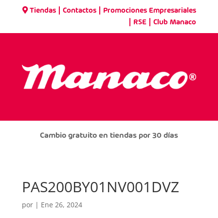
|
|
Tiendas
Contactos
Promociones Empresariales
|
|
RSE
Club Manaco
Cambio gratuito en tiendas por 30 días
PAS200BY01NV001DVZ
por
|
Ene 26, 2024