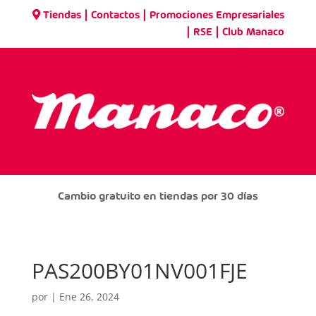
|
|
Tiendas
Contactos
Promociones Empresariales
|
|
RSE
Club Manaco
Cambio gratuito en tiendas por 30 días
PAS200BY01NV001FJE
por
|
Ene 26, 2024