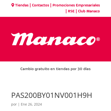
|
|
Tiendas
Contactos
Promociones Empresariales
|
|
RSE
Club Manaco
Cambio gratuito en tiendas por 30 días
PAS200BY01NV001H9H
por
|
Ene 26, 2024