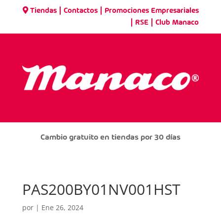
|
|
Tiendas
Contactos
Promociones Empresariales
|
|
RSE
Club Manaco
Cambio gratuito en tiendas por 30 días
PAS200BY01NV001HST
por
|
Ene 26, 2024