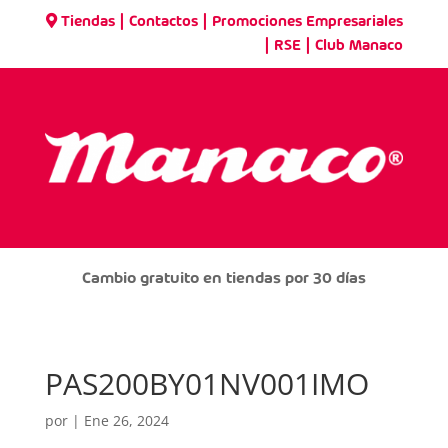
|
|
Tiendas
Contactos
Promociones Empresariales
|
|
RSE
Club Manaco
Cambio gratuito en tiendas por 30 días
PAS200BY01NV001IMO
por
|
Ene 26, 2024