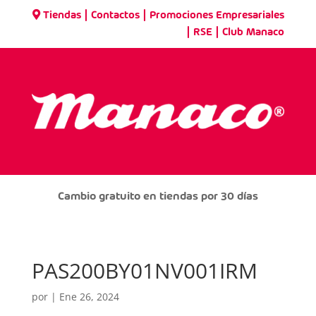
|
|
Tiendas
Contactos
Promociones Empresariales
|
|
RSE
Club Manaco
Cambio gratuito en tiendas por 30 días
PAS200BY01NV001IRM
por
|
Ene 26, 2024