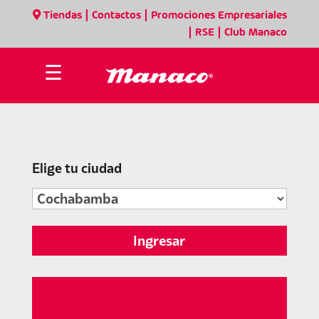
|
|
Tiendas
Contactos
Promociones Empresariales
|
|
RSE
Club Manaco
☰
Elige tu ciudad
Ingresar